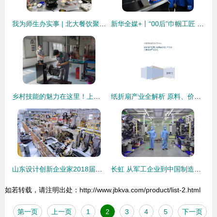
我为师生办实事 | 北大餐饮聚焦师生餐饮需求 温情服务滋润心 技术服务制作
新华全媒+丨“00后”巾帼工匠 技能成才书写励志人生
乡村技能的魅力在这里！上海市乡村振兴职业技能大赛开赛，技术服务制作引领新风尚
纸折扇产业全解析 原料、价格、技术与市场格局
山东设计创新企业家2018届创新1班新势力，重磅来袭！
长虹 从军工企业到中国制造科技巨擘的蜕变之路
如若转载，请注明出处：http://www.jbkva.com/product/list-2.html
第一页
上一页
1
2
3
4
5
下一页