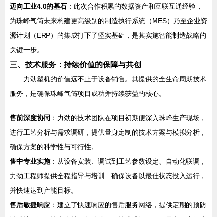
迈向工业4.0的基石
：此次合作积累的数据资产和互联互通经验，
为珠峰气筒未来构建更高级别的制造执行系统（MES）乃至企业资
源计划（ERP）的集成打下了坚实基础，是其实施智能制造战略的
关键一步。
三、技术服务：持续价值的保障与共创
力劲塑机的价值远不止于设备销售。其提供的全生命周期技术
服务，是确保珠峰气筒项目成功并持续获益的核心。
售前深度协同
：力劲的技术团队在项目初期便深入珠峰生产现场，
进行工艺分析与需求调研，提供量身定制的技术方案与模拟分析，
确保方案的科学性与可行性。
售中专业实施
：从设备安装、调试到工艺参数设定、自动化联调，
力劲工程师提供全程指导与培训，确保设备以最佳状态投入运行，
并快速达到产能目标。
售后敏捷响应
：建立了快速响应的售后服务网络，提供定期的预防