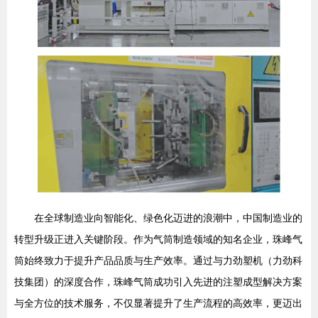
在全球制造业向智能化、绿色化迈进的浪潮中，中国制造业的
转型升级正进入关键阶段。作为气筒制造领域的知名企业，珠峰气
筒始终致力于提升产品品质与生产效率。通过与力劲塑机（力劲科
技集团）的深度合作，珠峰气筒成功引入先进的注塑成型解决方案
与全方位的技术服务，不仅显著提升了生产流程的高效率，更迈出