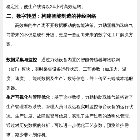
稳定性，使生产线得以24小时高效运转。
二、数字转型：构建智能制造的神经网络
高效率的生产离不开数据驱动的智能决策。力劲塑机为珠峰气
筒带来的不仅是硬件升级，更是一套面向未来的数字化工厂解决方
案。
数据采集与监控
：通过力劲设备内置的智能传感器与物联网
（IoT）模块，实时采集设备运行状态、工艺参数（如压力、温
度、速度）、能耗数据及生产计数等信息，并上传至云端或本地服
务器。
生产可视化与管理优化
：基于这些数据，力劲协助珠峰气筒搭建了
生产管理看板系统。管理人员可以远程实时监控每台设备的运行状
况、生产进度、故障报警等信息，实现了生产过程的透明化管理。
通过对历史数据的分析，可以进一步优化工艺参数，预测维护需
求，减少非计划停机。